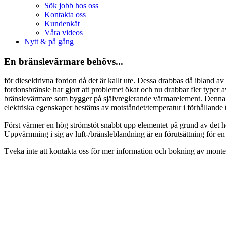
Sök jobb hos oss
Kontakta oss
Kundenkät
Våra videos
Nytt & på gång
En bränslevärmare behövs...
för dieseldrivna fordon då det är kallt ute. Dessa drabbas då ibland av a
fordonsbränsle har gjort att problemet ökat och nu drabbar fler typer
bränslevärmare som bygger på självreglerande värmarelement. Denna t
elektriska egenskaper bestäms av motståndet/temperatur i förhållande ti
Först värmer en hög strömstöt snabbt upp elementet på grund av det hö
Uppvärmning i sig av luft-/bränsleblandning är en förutsättning för en
Tveka inte att kontakta oss för mer information och bokning av monte