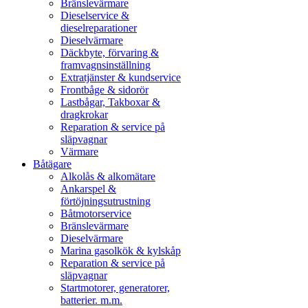
Bränslevärmare
Dieselservice &
dieselreparationer
Dieselvärmare
Däckbyte, förvaring &
framvagnsinställning
Extratjänster & kundservice
Frontbåge & sidorör
Lastbågar, Takboxar &
dragkrokar
Reparation & service på
släpvagnar
Värmare
Båtägare
Alkolås & alkomätare
Ankarspel &
förtöjningsutrustning
Båtmotorservice
Bränslevärmare
Dieselvärmare
Marina gasolkök & kylskåp
Reparation & service på
släpvagnar
Startmotorer, generatorer,
batterier. m.m.