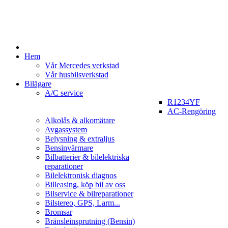
Hem
Vår Mercedes verkstad
Vår husbilsverkstad
Bilägare
A/C service
R1234YF
AC-Rengöring
Alkolås & alkomätare
Avgassystem
Belysning & extraljus
Bensinvärmare
Bilbatterier & bilelektriska
reparationer
Bilelektronisk diagnos
Billeasing, köp bil av oss
Bilservice & bilreparationer
Bilstereo, GPS, Larm...
Bromsar
Bränsleinsprutning (Bensin)