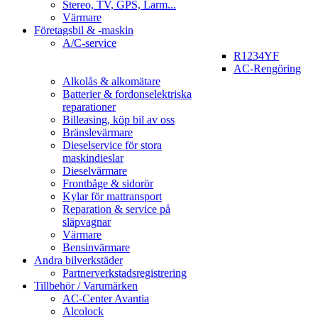
Stereo, TV, GPS, Larm...
Värmare
Företagsbil & -maskin
A/C-service
R1234YF
AC-Rengöring
Alkolås & alkomätare
Batterier & fordonselektriska
reparationer
Billeasing, köp bil av oss
Bränslevärmare
Dieselservice för stora
maskindieslar
Dieselvärmare
Frontbåge & sidorör
Kylar för mattransport
Reparation & service på
släpvagnar
Värmare
Bensinvärmare
Andra bilverkstäder
Partnerverkstadsregistrering
Tillbehör / Varumärken
AC-Center Avantia
Alcolock