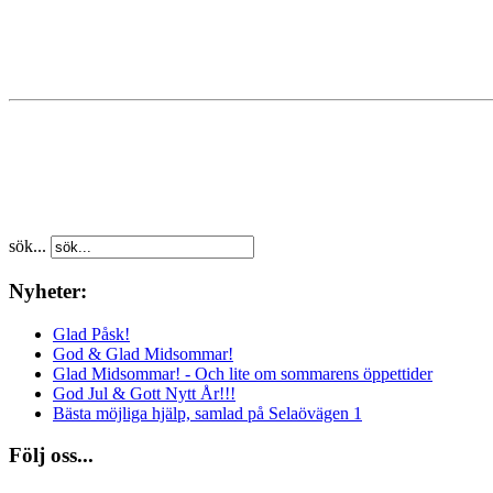
sök...
Nyheter:
Glad Påsk!
God & Glad Midsommar!
Glad Midsommar! - Och lite om sommarens öppettider
God Jul & Gott Nytt År!!!
Bästa möjliga hjälp, samlad på Selaövägen 1
Följ oss...