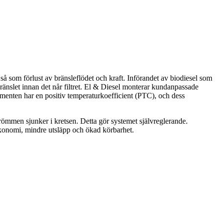
er så som förlust av bränsleflödet och kraft. Införandet av biodiesel som
ränslet innan det når filtret. El & Diesel monterar kundanpassade
menten har en positiv temperaturkoefficient (PTC), och dess
römmen sjunker i kretsen. Detta gör systemet självreglerande.
leekonomi, mindre utsläpp och ökad körbarhet.