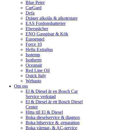
Blue Peter
CarGard
Defa
Dräger alkolås & alkotestare
EAS Fordonsbatterier
Eberspächer
ENO Gasspisar & Kök
Euroengel
Force 10
Hella Extraljus
Isotemp
Isotherm
Oceanair
Red Line Oil
Quick Italy
Webasto
Om oss
El & Diesel är en Bosch Car
Service verkstad
El & Diesel är ett Bosch Diesel
Center
Hitta till El & Diesel
Boka dieselservice & diagnos
Boka bilservice & -reparation
Boka värmar- & AC-service