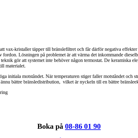
tt vax-kristaller täpper till bränslefiltret och får därför negativa effekt
 av fordon. Lösningen på problemet är att värma det inkommande dieselb
eknik gör att systemet inte behöver någon termostat. De keramiska ele
ll materialet.
ga initiala motståndet. När temperaturen stiger faller motståndet och st
 ännu bättre bränsledistribution, vilket är nyckeln till en bättre bräns
ring
Boka på
08-86 01 90