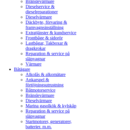
Bränslevärmare
Dieselservice &
dieselreparationer
Dieselvärmare
Däckbyte, förvaring &
framvagnsinställning
Extratjänster & kundservice
Frontbåge & sidorör
Lastbågar, Takboxar &
dragkrokar
Reparation & service på
släpvagnar
Värmare
Båtägare
Alkolås & alkomätare
Ankarspel &
förtöjningsutrustning
Båtmotorservice
Bränslevärmare
Dieselvärmare
Marina gasolkök & kylskåp
Reparation & service på
släpvagnar
Startmotorer, generatorer,
batterier. m.m.