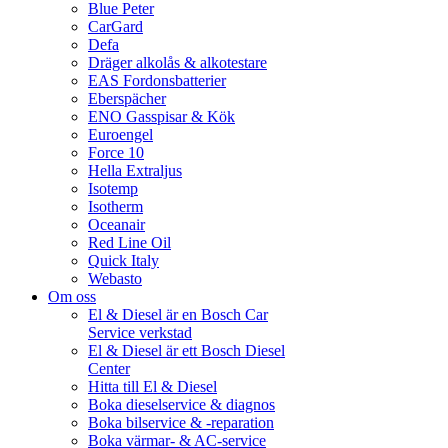
Blue Peter
CarGard
Defa
Dräger alkolås & alkotestare
EAS Fordonsbatterier
Eberspächer
ENO Gasspisar & Kök
Euroengel
Force 10
Hella Extraljus
Isotemp
Isotherm
Oceanair
Red Line Oil
Quick Italy
Webasto
Om oss
El & Diesel är en Bosch Car
Service verkstad
El & Diesel är ett Bosch Diesel
Center
Hitta till El & Diesel
Boka dieselservice & diagnos
Boka bilservice & -reparation
Boka värmar- & AC-service