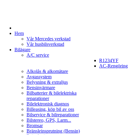
Hem
Vår Mercedes verkstad
Vår husbilsverkstad
Bilägare
A/C service
R1234YF
AC-Rengöring
Alkolås & alkomätare
Avgassystem
Belysning & extraljus
Bensinvärmare
Bilbatterier & bilelektriska
reparationer
Bilelektronisk diagnos
Billeasing, köp bil av oss
Bilservice & bilreparationer
Bilstereo, GPS, Larm...
Bromsar
Bränsleinsprutning (Bensin)