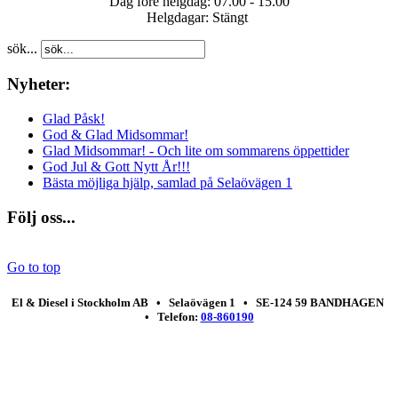
Dag före helgdag: 07.00 - 15.00
Helgdagar: Stängt
sök...
Nyheter:
Glad Påsk!
God & Glad Midsommar!
Glad Midsommar! - Och lite om sommarens öppettider
God Jul & Gott Nytt År!!!
Bästa möjliga hjälp, samlad på Selaövägen 1
Följ oss...
Go to top
El & Diesel i Stockholm AB • Selaövägen 1 • SE-124 59 BANDHAGEN
• Telefon:
08-860190