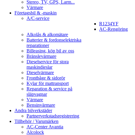
Stereo, TV, GPS, Larm...
Värmare
Företagsbil & -maskin
A/C-service
R1234YF
AC-Rengöring
Alkolås & alkomätare
Batterier & fordonselektriska
reparationer
Billeasing, köp bil av oss
Bränslevärmare
Dieselservice för stora
maskindieslar
Dieselvärmare
Frontbåge & sidorör
Kylar för mattransport
Reparation & service på
släpvagnar
Värmare
Bensinvärmare
Andra bilverkstäder
Partnerverkstadsregistrering
Tillbehör / Varumärken
AC-Center Avantia
Alcolock