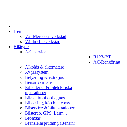
Hem
Vår Mercedes verkstad
Vår husbilsverkstad
Bilägare
A/C service
R1234YF
AC-Rengöring
Alkolås & alkomätare
Avgassystem
Belysning & extraljus
Bensinvärmare
Bilbatterier & bilelektriska
reparationer
Bilelektronisk diagnos
Billeasing, köp bil av oss
Bilservice & bilreparationer
Bilstereo, GPS, Larm...
Bromsar
Bränsleinsprutning (Bensin)