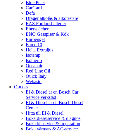
Blue Peter
CarGard
Defa
Dräger alkolås & alkotestare
EAS Fordonsbatterier
Eberspächer
ENO Gasspisar & Kök
Euroengel
Force 10
Hella Extraljus
Isotemp
Isotherm
Oceanair
Red Line Oil
Quick Italy
Webasto
Om oss
El & Diesel är en Bosch Car
Service verkstad
El & Diesel är ett Bosch Diesel
Center
Hitta till El & Diesel
Boka dieselservice & diagnos
Boka bilservice & -reparation
Boka värmar- & AC-service