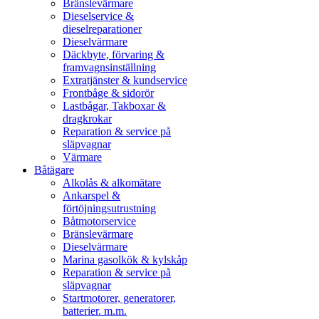
Bränslevärmare
Dieselservice &
dieselreparationer
Dieselvärmare
Däckbyte, förvaring &
framvagnsinställning
Extratjänster & kundservice
Frontbåge & sidorör
Lastbågar, Takboxar &
dragkrokar
Reparation & service på
släpvagnar
Värmare
Båtägare
Alkolås & alkomätare
Ankarspel &
förtöjningsutrustning
Båtmotorservice
Bränslevärmare
Dieselvärmare
Marina gasolkök & kylskåp
Reparation & service på
släpvagnar
Startmotorer, generatorer,
batterier. m.m.