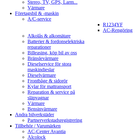
Stereo, TV, GPS, Larm...
Värmare
Företagsbil & -maskin
A/C-service
R1234YF
AC-Rengöring
Alkolås & alkomätare
Batterier & fordonselektriska
reparationer
Billeasing, köp bil av oss
Bränslevärmare
Dieselservice för stora
maskindieslar
Dieselvärmare
Frontbåge & sidorör
Kylar för mattransport
Reparation & service på
släpvagnar
Värmare
Bensinvärmare
Andra bilverkstäder
Partnerverkstadsregistrering
Tillbehör / Varumärken
AC-Center Avantia
Alcolock