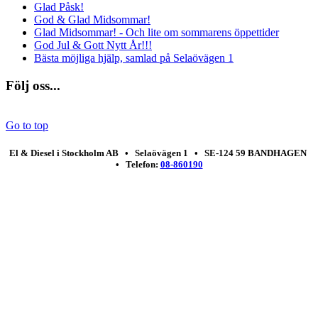
Glad Påsk!
God & Glad Midsommar!
Glad Midsommar! - Och lite om sommarens öppettider
God Jul & Gott Nytt År!!!
Bästa möjliga hjälp, samlad på Selaövägen 1
Följ oss...
Go to top
El & Diesel i Stockholm AB • Selaövägen 1 • SE-124 59 BANDHAGEN
• Telefon:
08-860190