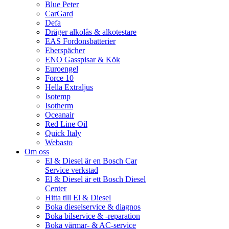
Blue Peter
CarGard
Defa
Dräger alkolås & alkotestare
EAS Fordonsbatterier
Eberspächer
ENO Gasspisar & Kök
Euroengel
Force 10
Hella Extraljus
Isotemp
Isotherm
Oceanair
Red Line Oil
Quick Italy
Webasto
Om oss
El & Diesel är en Bosch Car
Service verkstad
El & Diesel är ett Bosch Diesel
Center
Hitta till El & Diesel
Boka dieselservice & diagnos
Boka bilservice & -reparation
Boka värmar- & AC-service