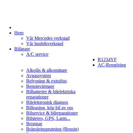
Hem
Vår Mercedes verkstad
Vår husbilsverkstad
Bilägare
A/C service
R1234YF
AC-Rengöring
Alkolås & alkomätare
Avgassystem
Belysning & extraljus
Bensinvärmare
Bilbatterier & bilelektriska
reparationer
Bilelektronisk diagnos
Billeasing, köp bil av oss
Bilservice & bilreparationer
Bilstereo, GPS, Larm...
Bromsar
Bränsleinsprutning (Bensin)