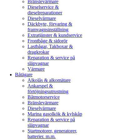
Bränslevärmare
Dieselservice &
dieselreparationer
Dieselvärmare
Däckbyte, förvaring &
framvagnsinställning
Extratjänster & kundservice
Frontbåge & sidorör
Lastbågar, Takboxar &
dragkrokar
Reparation & service på
släpvagnar
Värmare
Båtägare
Alkolås & alkomätare
Ankarspel &
förtöjningsutrustning
Båtmotorservice
Bränslevärmare
Dieselvärmare
Marina gasolkök & kylskåp
Reparation & service på
släpvagnar
Startmotorer, generatorer,
batterier. m.m.