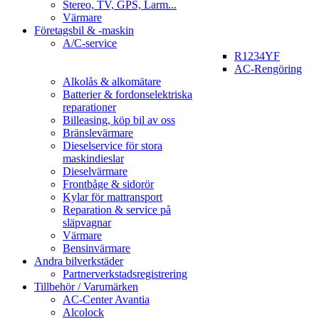
Stereo, TV, GPS, Larm...
Värmare
Företagsbil & -maskin
A/C-service
R1234YF
AC-Rengöring
Alkolås & alkomätare
Batterier & fordonselektriska
reparationer
Billeasing, köp bil av oss
Bränslevärmare
Dieselservice för stora
maskindieslar
Dieselvärmare
Frontbåge & sidorör
Kylar för mattransport
Reparation & service på
släpvagnar
Värmare
Bensinvärmare
Andra bilverkstäder
Partnerverkstadsregistrering
Tillbehör / Varumärken
AC-Center Avantia
Alcolock