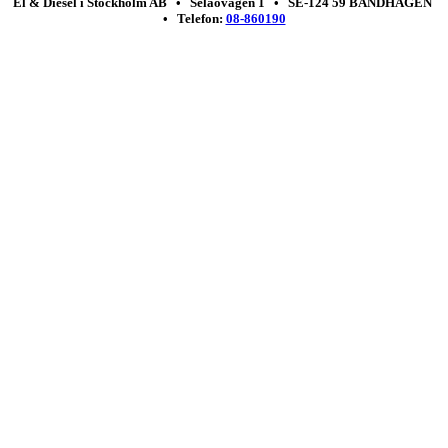
El & Diesel i Stockholm AB • Selaövägen 1 • SE-124 59 BANDHAGEN
• Telefon:
08-860190