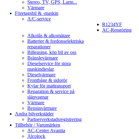
Stereo, TV, GPS, Larm...
Värmare
Företagsbil & -maskin
A/C-service
R1234YF
AC-Rengöring
Alkolås & alkomätare
Batterier & fordonselektriska
reparationer
Billeasing, köp bil av oss
Bränslevärmare
Dieselservice för stora
maskindieslar
Dieselvärmare
Frontbåge & sidorör
Kylar för mattransport
Reparation & service på
släpvagnar
Värmare
Bensinvärmare
Andra bilverkstäder
Partnerverkstadsregistrering
Tillbehör / Varumärken
AC-Center Avantia
Alcolock