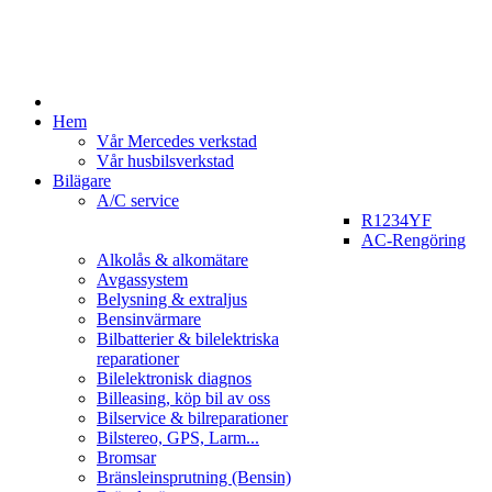
Hem
Vår Mercedes verkstad
Vår husbilsverkstad
Bilägare
A/C service
R1234YF
AC-Rengöring
Alkolås & alkomätare
Avgassystem
Belysning & extraljus
Bensinvärmare
Bilbatterier & bilelektriska
reparationer
Bilelektronisk diagnos
Billeasing, köp bil av oss
Bilservice & bilreparationer
Bilstereo, GPS, Larm...
Bromsar
Bränsleinsprutning (Bensin)