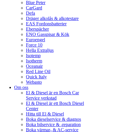
Blue Peter
CarGard
Defa
Dräger alkolås & alkotestare
EAS Fordonsbatterier
Eberspächer
ENO Gasspisar & Kök
Euroengel
Force 10
Hella Extraljus
Isotemp
Isotherm
Oceanair
Red Line Oil
Quick Italy
Webasto
Om oss
El & Diesel är en Bosch Car
Service verkstad
El & Diesel är ett Bosch Diesel
Center
Hitta till El & Diesel
Boka dieselservice & diagnos
Boka bilservice & -reparation
Boka värmar- & AC-service