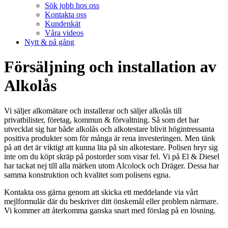
Sök jobb hos oss
Kontakta oss
Kundenkät
Våra videos
Nytt & på gång
Försäljning och installation av
Alkolås
Vi säljer alkomätare och installerar och säljer alkolås till
privatbilister, företag, kommun & förvaltning. Så som det har
utvecklat sig har både alkolås och alkotestare blivit högintressanta
positiva produkter som för många är rena investeringen. Men tänk
på att det är viktigt att kunna lita på sin alkotestare. Polisen bryr sig
inte om du köpt skräp på postorder som visar fel. Vi på El & Diesel
har tackat nej till alla märken utom Alcolock och Dräger. Dessa har
samma konstruktion och kvalitet som polisens egna.
Kontakta oss gärna genom att skicka ett meddelande via vårt
mejlformulär där du beskriver ditt önskemål eller problem närmare.
Vi kommer att återkomma ganska snart med förslag på en lösning.