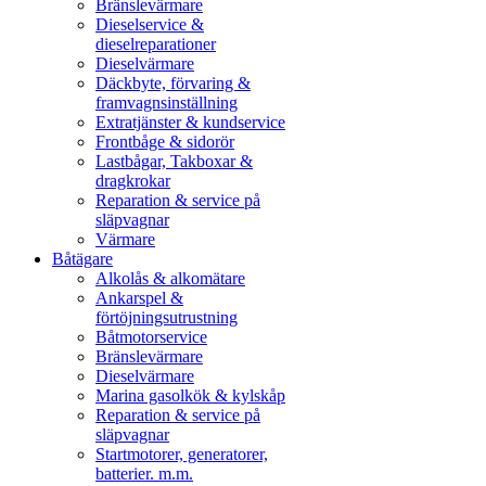
Bränslevärmare
Dieselservice &
dieselreparationer
Dieselvärmare
Däckbyte, förvaring &
framvagnsinställning
Extratjänster & kundservice
Frontbåge & sidorör
Lastbågar, Takboxar &
dragkrokar
Reparation & service på
släpvagnar
Värmare
Båtägare
Alkolås & alkomätare
Ankarspel &
förtöjningsutrustning
Båtmotorservice
Bränslevärmare
Dieselvärmare
Marina gasolkök & kylskåp
Reparation & service på
släpvagnar
Startmotorer, generatorer,
batterier. m.m.