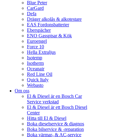
Blue Peter
CarGard
Defa
Dräger alkolås & alkotestare
EAS Fordonsbatterier
Eberspächer
ENO Gasspisar & Kök
Euroengel
Force 10
Hella Extraljus
Isotemp
Isotherm
Oceanair
Red Line Oil
Quick Italy
Webasto
Om oss
El & Diesel är en Bosch Car
Service verkstad
El & Diesel är ett Bosch Diesel
Center
Hitta till El & Diesel
Boka dieselservice & diagnos
Boka bilservice & -reparation
Boka värmar- & AC-service