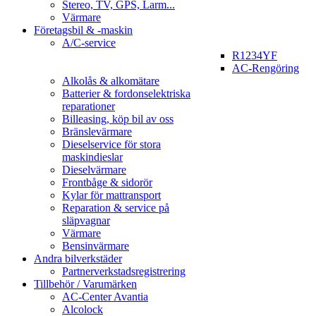
Stereo, TV, GPS, Larm...
Värmare
Företagsbil & -maskin
A/C-service
R1234YF
AC-Rengöring
Alkolås & alkomätare
Batterier & fordonselektriska
reparationer
Billeasing, köp bil av oss
Bränslevärmare
Dieselservice för stora
maskindieslar
Dieselvärmare
Frontbåge & sidorör
Kylar för mattransport
Reparation & service på
släpvagnar
Värmare
Bensinvärmare
Andra bilverkstäder
Partnerverkstadsregistrering
Tillbehör / Varumärken
AC-Center Avantia
Alcolock