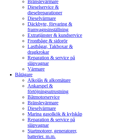
Bränslevärmare
Dieselservice &
dieselreparationer
Dieselvärmare
Däckbyte, förvaring &
framvagnsinställning
Extratjänster & kundservice
Frontbåge & sidorör
Lastbågar, Takboxar &
dragkrokar
Reparation & service på
släpvagnar
Värmare
Båtägare
Alkolås & alkomätare
Ankarspel &
förtöjningsutrustning
Båtmotorservice
Bränslevärmare
Dieselvärmare
Marina gasolkök & kylskåp
Reparation & service på
släpvagnar
Startmotorer, generatorer,
batterier. m.m.