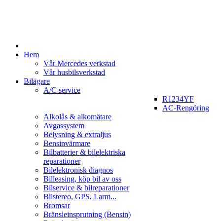
Hem
Vår Mercedes verkstad
Vår husbilsverkstad
Bilägare
A/C service
R1234YF
AC-Rengöring
Alkolås & alkomätare
Avgassystem
Belysning & extraljus
Bensinvärmare
Bilbatterier & bilelektriska
reparationer
Bilelektronisk diagnos
Billeasing, köp bil av oss
Bilservice & bilreparationer
Bilstereo, GPS, Larm...
Bromsar
Bränsleinsprutning (Bensin)