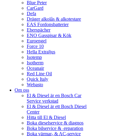
Blue Peter
CarGard
Defa
Dräger alkolås & alkotestare
EAS Fordonsbatterier
Eberspächer
ENO Gasspisar & Kök
Euroengel
Force 10
Hella Extraljus
Isotemp
Isotherm
Oceanair
Red Line Oil
Quick Italy
Webasto
Om oss
El & Diesel är en Bosch Car
Service verkstad
El & Diesel är ett Bosch Diesel
Center
Hitta till El & Diesel
Boka dieselservice & diagnos
Boka bilservice & -reparation
Boka värmar- & AC-service