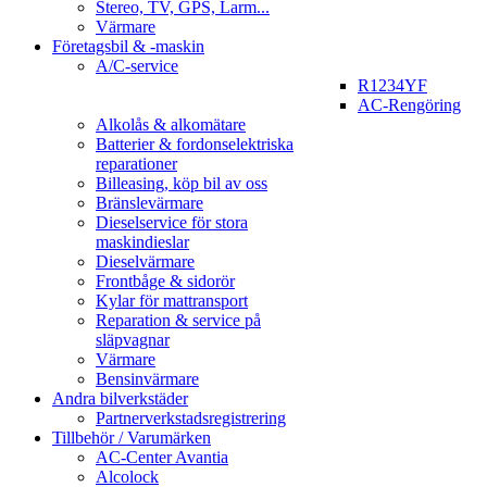
Stereo, TV, GPS, Larm...
Värmare
Företagsbil & -maskin
A/C-service
R1234YF
AC-Rengöring
Alkolås & alkomätare
Batterier & fordonselektriska
reparationer
Billeasing, köp bil av oss
Bränslevärmare
Dieselservice för stora
maskindieslar
Dieselvärmare
Frontbåge & sidorör
Kylar för mattransport
Reparation & service på
släpvagnar
Värmare
Bensinvärmare
Andra bilverkstäder
Partnerverkstadsregistrering
Tillbehör / Varumärken
AC-Center Avantia
Alcolock