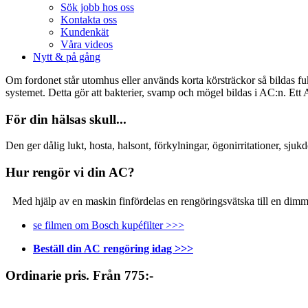
Sök jobb hos oss
Kontakta oss
Kundenkät
Våra videos
Nytt & på gång
Om fordonet står utomhus eller används korta körsträckor så bildas f
systemet. Detta gör att bakterier, svamp och mögel bildas i AC:n. Ett A
För din hälsas skull...
Den ger dålig lukt, hosta, halsont, förkylningar, ögonirritationer, s
Hur rengör vi din AC?
Med hjälp av en maskin finfördelas en rengöringsvätska till en dimma
se filmen om Bosch kupéfilter >>>
Beställ din AC rengöring idag >>>
Ordinarie pris. Från 775:-