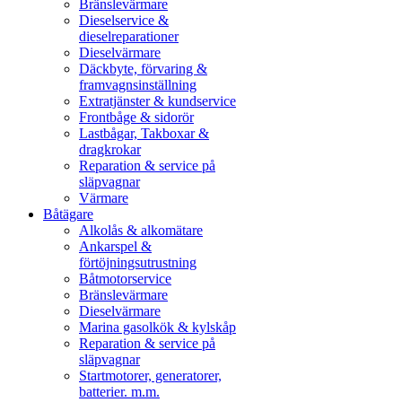
Bränslevärmare
Dieselservice &
dieselreparationer
Dieselvärmare
Däckbyte, förvaring &
framvagnsinställning
Extratjänster & kundservice
Frontbåge & sidorör
Lastbågar, Takboxar &
dragkrokar
Reparation & service på
släpvagnar
Värmare
Båtägare
Alkolås & alkomätare
Ankarspel &
förtöjningsutrustning
Båtmotorservice
Bränslevärmare
Dieselvärmare
Marina gasolkök & kylskåp
Reparation & service på
släpvagnar
Startmotorer, generatorer,
batterier. m.m.