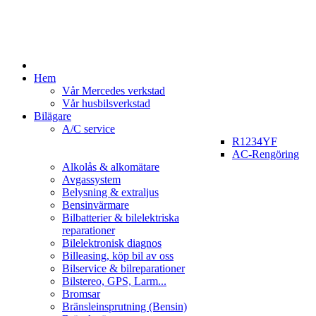
Hem
Vår Mercedes verkstad
Vår husbilsverkstad
Bilägare
A/C service
R1234YF
AC-Rengöring
Alkolås & alkomätare
Avgassystem
Belysning & extraljus
Bensinvärmare
Bilbatterier & bilelektriska
reparationer
Bilelektronisk diagnos
Billeasing, köp bil av oss
Bilservice & bilreparationer
Bilstereo, GPS, Larm...
Bromsar
Bränsleinsprutning (Bensin)