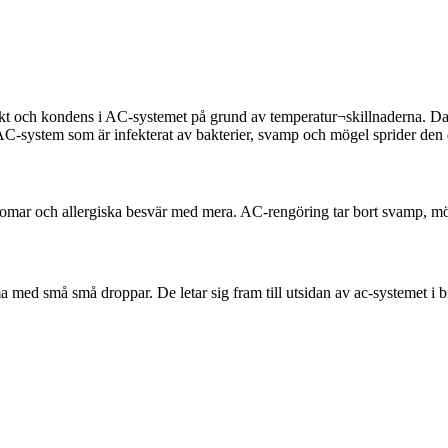
ukt och kondens i AC-systemet på grund av temperatur¬skillnaderna. Da
C-system som är infekterat av bakterier, svamp och mögel sprider den dål
jukdomar och allergiska besvär med mera. AC-rengöring tar bort svamp, m
 med små små droppar. De letar sig fram till utsidan av ac-systemet i b