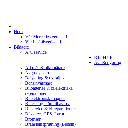
Hem
Vår Mercedes verkstad
Vår husbilsverkstad
Bilägare
A/C service
R1234YF
AC-Rengöring
Alkolås & alkomätare
Avgassystem
Belysning & extraljus
Bensinvärmare
Bilbatterier & bilelektriska
reparationer
Bilelektronisk diagnos
Billeasing, köp bil av oss
Bilservice & bilreparationer
Bilstereo, GPS, Larm...
Bromsar
Bränsleinsprutning (Bensin)