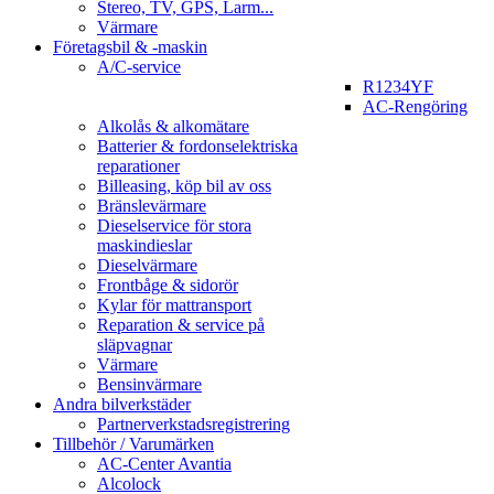
Stereo, TV, GPS, Larm...
Värmare
Företagsbil & -maskin
A/C-service
R1234YF
AC-Rengöring
Alkolås & alkomätare
Batterier & fordonselektriska
reparationer
Billeasing, köp bil av oss
Bränslevärmare
Dieselservice för stora
maskindieslar
Dieselvärmare
Frontbåge & sidorör
Kylar för mattransport
Reparation & service på
släpvagnar
Värmare
Bensinvärmare
Andra bilverkstäder
Partnerverkstadsregistrering
Tillbehör / Varumärken
AC-Center Avantia
Alcolock