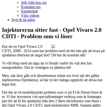
Sök jobb hos oss
Kontakta oss
Kundenkät
Våra videos
Nytt & på gång
Injektorerna sitter fast - Opel Vivaro 2.0
CDTI - Problem som vi löser
Har du en Opel Vivaro 2.0
CDTI, 2008 - 2014 som har problem med att det inte går att lossa på
spridarna eftersom de ärgat fast? Då har du kommit rätt!
Vi vill börja med att säga att vi förstår varför du valt den här
transportbilen. Det är verkligen en jättebra bil!
Men, när åren gått och dieselmotorn måste ses över när det gäller
injektorerna (Spridarna), så har tyvärr många upptäckt att dessa har
ärgat fast.
Det här är ett modelltypiskt problem som vi på El & Diesel löser åt
er. Vi har investerat i ett specialframtaget verktyg som är framtaget
just för att få lös spridarna från den 2 liters dieselmotor som finns i
din Opel Vivaro 2.0 CDTI, med motorkoden M9R. Samma gäller