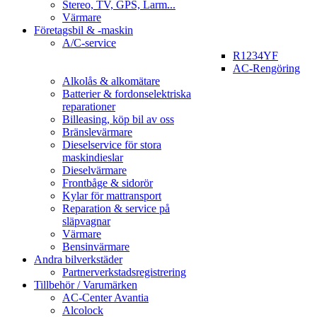
Stereo, TV, GPS, Larm...
Värmare
Företagsbil & -maskin
A/C-service
R1234YF
AC-Rengöring
Alkolås & alkomätare
Batterier & fordonselektriska
reparationer
Billeasing, köp bil av oss
Bränslevärmare
Dieselservice för stora
maskindieslar
Dieselvärmare
Frontbåge & sidorör
Kylar för mattransport
Reparation & service på
släpvagnar
Värmare
Bensinvärmare
Andra bilverkstäder
Partnerverkstadsregistrering
Tillbehör / Varumärken
AC-Center Avantia
Alcolock