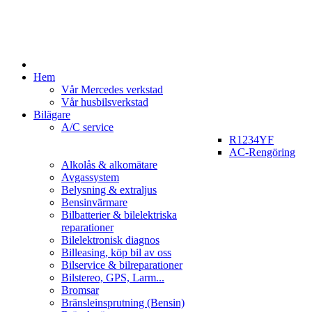
Hem
Vår Mercedes verkstad
Vår husbilsverkstad
Bilägare
A/C service
R1234YF
AC-Rengöring
Alkolås & alkomätare
Avgassystem
Belysning & extraljus
Bensinvärmare
Bilbatterier & bilelektriska
reparationer
Bilelektronisk diagnos
Billeasing, köp bil av oss
Bilservice & bilreparationer
Bilstereo, GPS, Larm...
Bromsar
Bränsleinsprutning (Bensin)