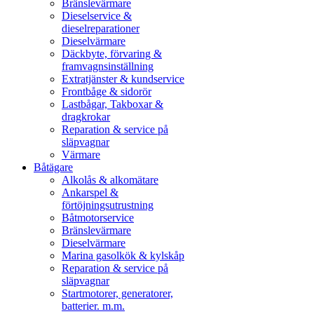
Bränslevärmare
Dieselservice &
dieselreparationer
Dieselvärmare
Däckbyte, förvaring &
framvagnsinställning
Extratjänster & kundservice
Frontbåge & sidorör
Lastbågar, Takboxar &
dragkrokar
Reparation & service på
släpvagnar
Värmare
Båtägare
Alkolås & alkomätare
Ankarspel &
förtöjningsutrustning
Båtmotorservice
Bränslevärmare
Dieselvärmare
Marina gasolkök & kylskåp
Reparation & service på
släpvagnar
Startmotorer, generatorer,
batterier. m.m.