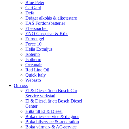
Blue Peter
CarGard
Defa
Dräger alkolås & alkotestare
EAS Fordonsbatterier
Eberspächer
ENO Gasspisar & Kök
Euroengel
Force 10
Hella Extraljus
Isotemp
Isotherm
Oceanair
Red Line Oil
Quick Italy
Webasto
Om oss
El & Diesel är en Bosch Car
Service verkstad
El & Diesel är ett Bosch Diesel
Center
Hitta till El & Diesel
Boka dieselservice & diagnos
Boka bilservice & -reparation
Boka värmar- & AC-service