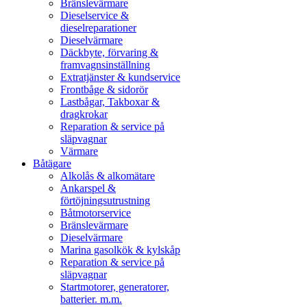
Bränslevärmare
Dieselservice &
dieselreparationer
Dieselvärmare
Däckbyte, förvaring &
framvagnsinställning
Extratjänster & kundservice
Frontbåge & sidorör
Lastbågar, Takboxar &
dragkrokar
Reparation & service på
släpvagnar
Värmare
Båtägare
Alkolås & alkomätare
Ankarspel &
förtöjningsutrustning
Båtmotorservice
Bränslevärmare
Dieselvärmare
Marina gasolkök & kylskåp
Reparation & service på
släpvagnar
Startmotorer, generatorer,
batterier. m.m.