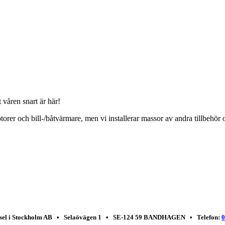
 våren snart är här!
otorer och bill-/båtvärmare, men vi installerar massor av andra tillbehö
esel i Stockholm AB • Selaövägen 1 • SE-124 59 BANDHAGEN • Telefon:
0