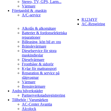
Stereo, TV, GPS, Larm...
Värmare
Företagsbil & -maskin
A/C-service
R1234YF
AC-Rengöring
Alkolås & alkomätare
Batterier & fordonselektriska
reparationer
Billeasing, köp bil av oss
Bränslevärmare
Dieselservice för stora
maskindieslar
Dieselvärmare
Frontbåge & sidorör
Kylar för mattransport
Reparation & service på
släpvagnar
Värmare
Bensinvärmare
Andra bilverkstäder
Partnerverkstadsregistrering
Tillbehör / Varumärken
AC-Center Avantia
Alcolock