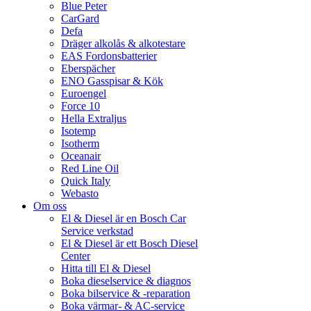
Blue Peter
CarGard
Defa
Dräger alkolås & alkotestare
EAS Fordonsbatterier
Eberspächer
ENO Gasspisar & Kök
Euroengel
Force 10
Hella Extraljus
Isotemp
Isotherm
Oceanair
Red Line Oil
Quick Italy
Webasto
Om oss
El & Diesel är en Bosch Car
Service verkstad
El & Diesel är ett Bosch Diesel
Center
Hitta till El & Diesel
Boka dieselservice & diagnos
Boka bilservice & -reparation
Boka värmar- & AC-service