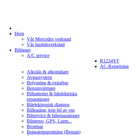
Hem
Vår Mercedes verkstad
Vår husbilsverkstad
Bilägare
A/C service
R1234YF
AC-Rengöring
Alkolås & alkomätare
Avgassystem
Belysning & extraljus
Bensinvärmare
Bilbatterier & bilelektriska
reparationer
Bilelektronisk diagnos
Billeasing, köp bil av oss
Bilservice & bilreparationer
Bilstereo, GPS, Larm...
Bromsar
Bränsleinsprutning (Bensin)